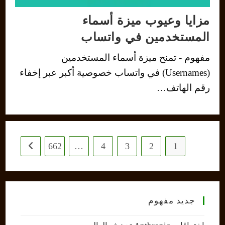
مزايا وعيوب ميزة أسماء
المستخدمين في واتساب
مفهوم - تمنح ميزة أسماء المستخدمين
(Usernames) في واتساب خصوصية أكبر عبر إخفاء
رقم الهاتف…
662
…
4
3
2
1
 next page
جديد مفهوم