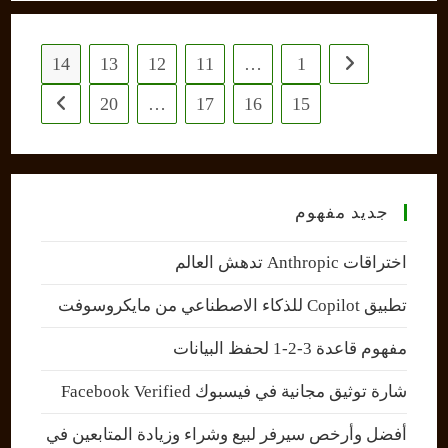
14
13
12
11
…
1
Go to the previous page
20
…
17
16
15
 next page
جديد مفهوم
اختراقات Anthropic تدهش العالم
تطبيق Copilot للذكاء الاصطناعي من مايكروسوفت
مفهوم قاعدة 3-2-1 لحفظ البيانات
شارة توثيق مجانية في فيسبوك Facebook Verified
أفضل وأرخص سيرفر لبيع وشراء وزيادة المتابعين في