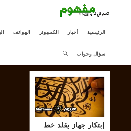
Ski
t
conten
الرئيسية
أخبار
الكمبيوتر
الهواتف
ال
سؤال وجواب
Toggle
website
search
إبتكار جهاز يقلد خط