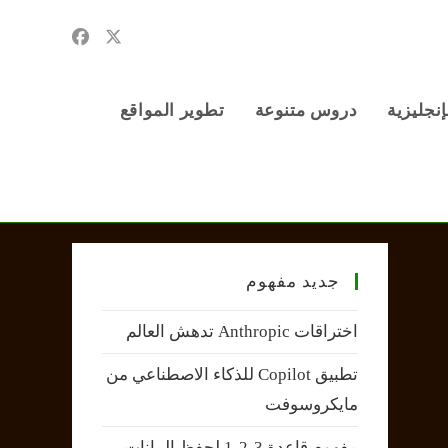
إنجليزية
دروس متنوعة
تطوير المواقع
جديد مفهوم
اختراقات Anthropic تدهش العالم
تطبيق Copilot للذكاء الاصطناعي من
مايكروسوفت
مفهوم قاعدة 3-2-1 لحفظ البيانات