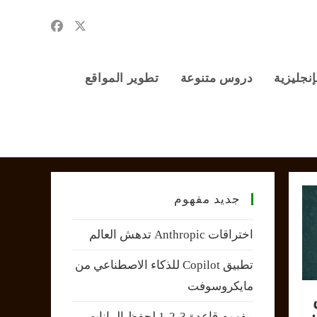
إنجليزية
دروس متنوعة
تطوير المواقع
جديد مفهوم
اختراقات Anthropic تدهش العالم
تطبيق Copilot للذكاء الاصطناعي من
مايكروسوفت
مفهوم قاعدة 3-2-1 لحفظ البيانات