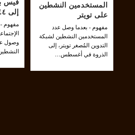
فيس ب
المستخدمين النشطين
إلى ١٫٤٤ مليار شهرياً
على تويتر
مفهوم - 
مفهوم - بعدما وصل عدد
الإجتما
المستخدمين النشطين لشبكة
وصول عد
التدوين المُصغر تويتر، إلى
النشطين
الذروة في أغسطس…