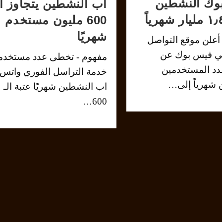
وك النشطين
اب النشطين يتجاوز ال
600 مليون مستخدم
شهريًا
أعلن موقع التواصل
عي فيس بوك عن
مفهوم - تخطى عدد مستخد
د المستخدمين
خدمة التراسل الفوري واتس
 شهرياً إلى…
اب النشطين شهريًا عتبة الـ
600…