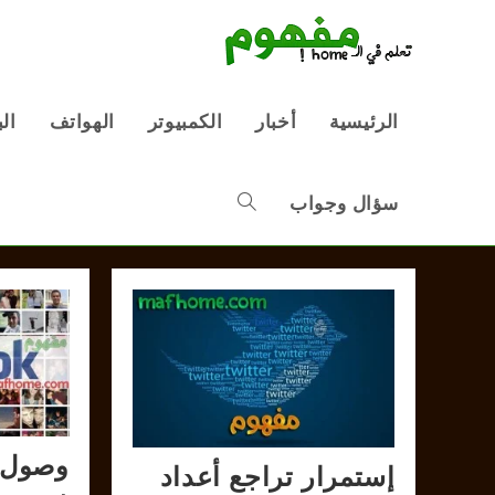
Ski
t
conten
الرئيسية
أخبار
الكمبيوتر
الهواتف
ال
سؤال وجواب
Toggle
website
search
وصول 
إستمرار تراجع أعداد