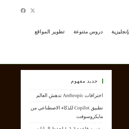
إنجليزية
دروس متنوعة
تطوير المواقع
جديد مفهوم
اختراقات Anthropic تدهش العالم
تطبيق Copilot للذكاء الاصطناعي من
مايكروسوفت
مفهوم قاعدة 3-2-1 لحفظ البيانات