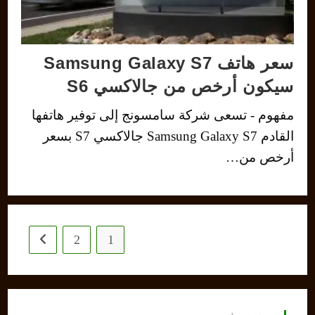
سعر هاتف Samsung Galaxy S7
سيكون أرخص من جالاكسي S6
مفهوم - تسعى شركة سامسونج إلى توفير هاتفها
القادم Samsung Galaxy S7 جالاكسي S7 بسعر
أرخص من…
2
1
 next page