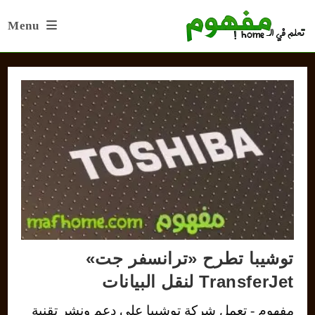
Ski
Menu
t
conten
توشيبا تطرح «ترانسفر جت»
TransferJet لنقل البيانات
مفهوم - تعمل شركة توشيبا على دعم ونشر تقنية