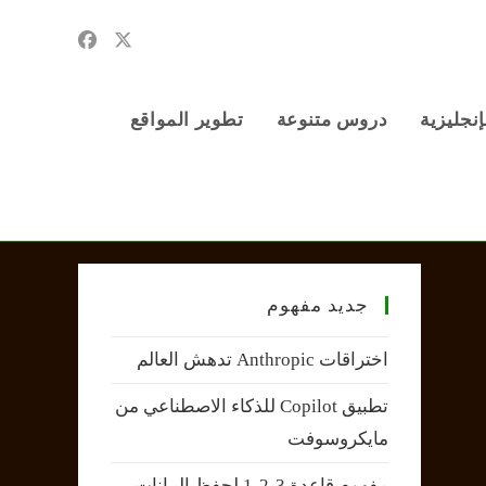
إنجليزية
دروس متنوعة
تطوير المواقع
جديد مفهوم
اختراقات Anthropic تدهش العالم
تطبيق Copilot للذكاء الاصطناعي من
مايكروسوفت
مفهوم قاعدة 3-2-1 لحفظ البيانات