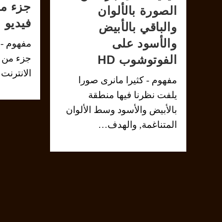
جزء م
الصورة بالألوان
فيديو 
والباقي بالأبيض
والأسود على
مفهوم -
جزء من 
الفوتوشوب HD
الانترنت
مفهوم - كثيرا مانرى صورا
يلفت نظرنا فيها منطقة
بالأبيض والأسود وسط الألوان
المتناغمة, والهدف…