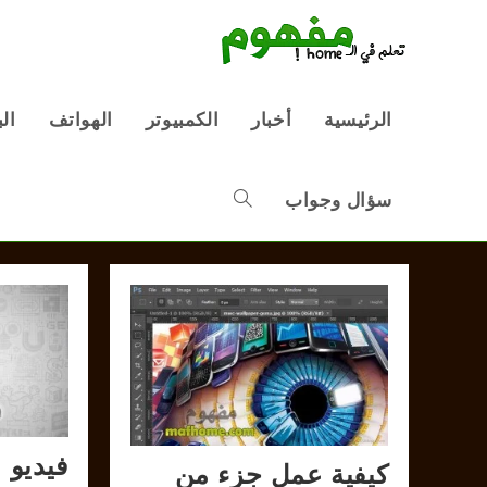
Ski
t
conten
الرئيسية
أخبار
الكمبيوتر
الهواتف
ال
سؤال وجواب
Toggle
website
search
فيديو 
كيفية عمل جزء من