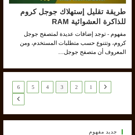
طريقة تقليل إستهلاك جوجل كروم
للذاكرة العشوائية RAM
مفهوم - توجد إضافات عديدة لمتصفح جوجل
كروم، وتتنوع حسب متطلبات المستخدم، ومن
المعروف أن متصفح جوجل…
6
5
4
3
2
1
Go to the previous page
 next page
جديد مفهوم