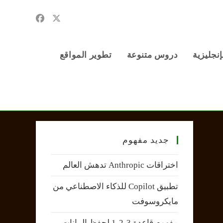
إنجليزية
دروس متنوعة
تطوير المواقع
جديد مفهوم
اختراقات Anthropic تدهش العالم
تطبيق Copilot للذكاء الاصطناعي من
مايكروسوفت
مفهوم قاعدة 3-2-1 لحفظ البيانات