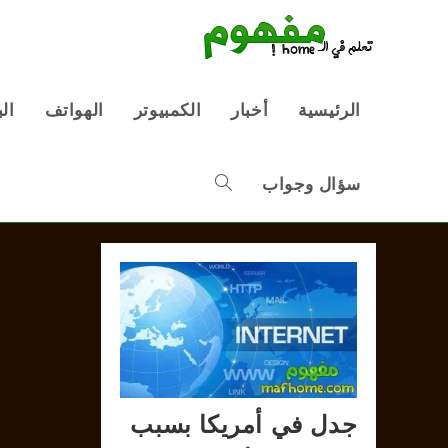
Ski
t
conten
الرئيسية
أخبار
الكمبيوتر
الهواتف
ال
سؤال وجواب
Toggle
website
search
جدل في أمريكا بسبب