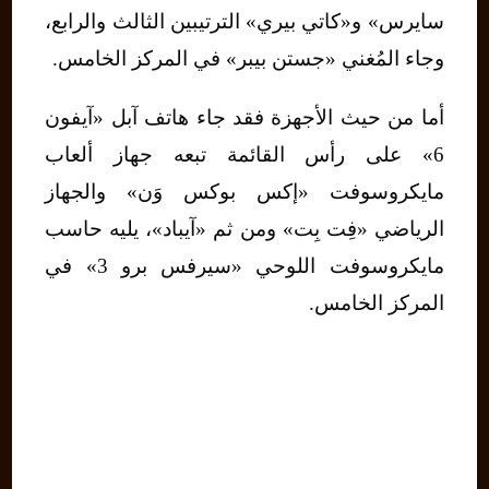
سايرس» و«كاتي بيري» الترتيبين الثالث والرابع،
وجاء المُغني «جستن بيبر» في المركز الخامس.
أما من حيث الأجهزة فقد جاء هاتف آبل «آيفون
6» على رأس القائمة تبعه جهاز ألعاب
مايكروسوفت «إكس بوكس وَن» والجهاز
الرياضي «فِت بِت» ومن ثم «آيباد»، يليه حاسب
مايكروسوفت اللوحي «سيرفس برو 3» في
المركز الخامس.