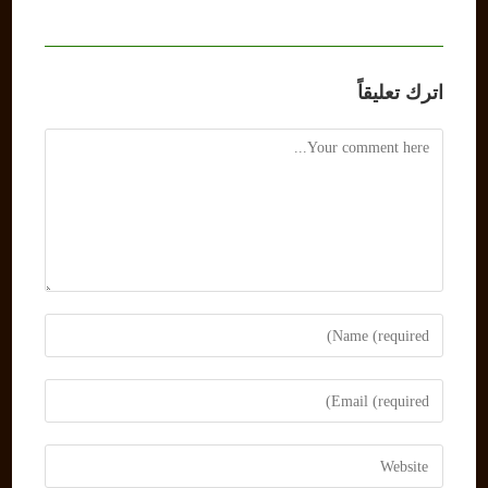
اترك تعليقاً
Comment
Enter
your
name
Enter
or
your
username
email
Enter
to
address
your