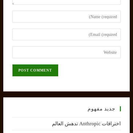
Enter
your
name
Enter
or
your
username
email
Enter
to
address
your
comment
to
website
comment
URL
(optional)
جديد مفهوم
اختراقات Anthropic تدهش العالم