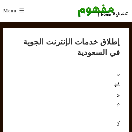
Ski
Menu
t
conten
إطلاق خدمات الإنترنت الجوية
في السعودية
م
فه
و
م
–
ك