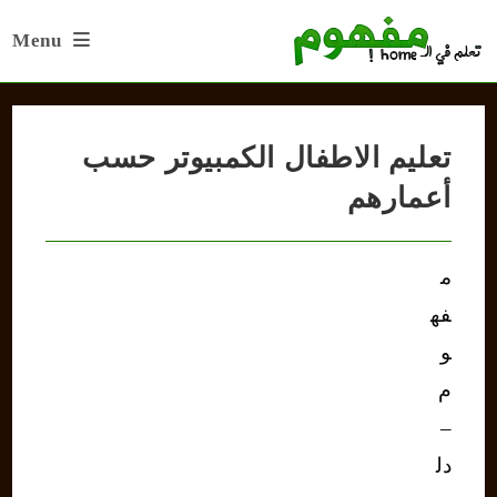
Ski
Menu
t
conten
تعليم الاطفال الكمبيوتر حسب
أعمارهم
م
فه
و
م
–
دل