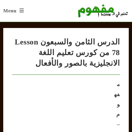
Ski
Menu
t
conten
الدرس الثامن والسبعون Lesson
78 من كورس تعليم اللغة
الانجليزية بالصور والأفعال
م
فه
و
م
–