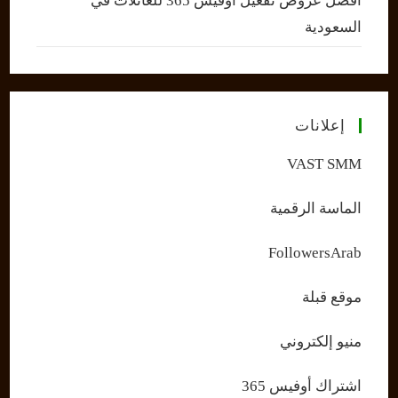
أفضل عروض تفعيل أوفيس 365 للعائلات في
السعودية
إعلانات
VAST SMM
الماسة الرقمية
FollowersArab
موقع قبلة
منيو إلكتروني
اشتراك أوفيس 365