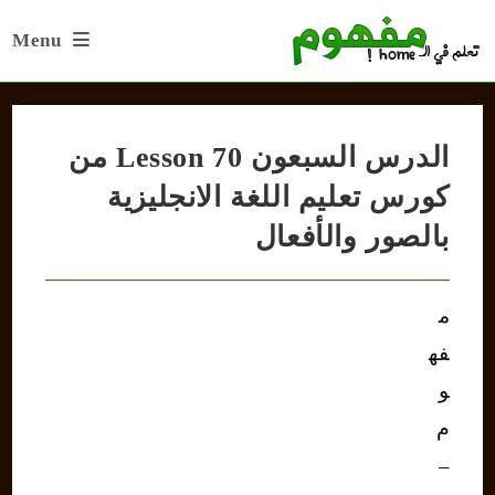
Ski
Menu
t
conten
الدرس السبعون Lesson 70 من
كورس تعليم اللغة الانجليزية
بالصور والأفعال
م
فه
و
م
–