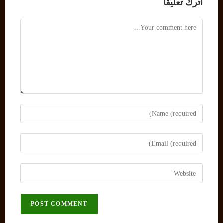
اترك تعليقاً
Comment
Enter
your
name
Enter
or
your
username
email
Enter
to
address
your
comment
to
website
comment
URL
(optional)