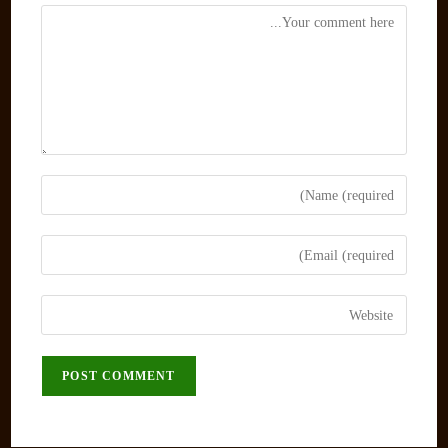
Comment
Enter
your
name
Enter
or
your
username
email
Enter
to
address
your
comment
to
website
comment
URL
(optional)