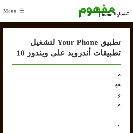
Ski
Menu
t
conten
تطبيق Your Phone لتشغيل
تطبيقات أندرويد على ويندوز 10
م
فه
و
م
–
ت