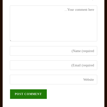
Comment
Enter
your
name
Enter
or
your
username
email
Enter
to
address
your
comment
to
website
comment
URL
(optional)