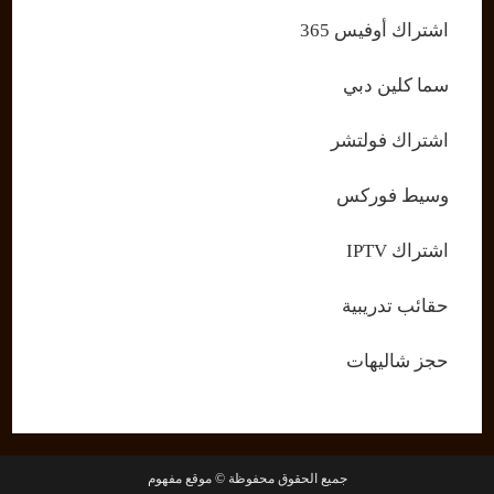
اشتراك أوفيس 365
سما كلين دبي
اشتراك فولتشر
وسيط فوركس
اشتراك IPTV
حقائب تدريبية
حجز شاليهات
جميع الحقوق محفوظة © موقع مفهوم