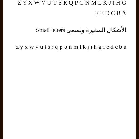
Z Y X W V U T S R Q P O N M L K J I H G
F E D C B A
الأشكال الصغيرة وتسمى small letters:
z y x w v u t s r q p o n m l k j i h g f e d c b a