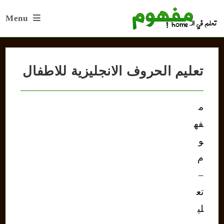
Ski
Menu
t
conten
تعليم الحروف الانجليزية للاطفال
م
فه
و
م
–
تع
لي