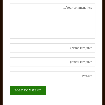
Comment
Enter
your
name
Enter
or
your
username
email
Enter
to
address
your
comment
to
website
comment
URL
(optional)