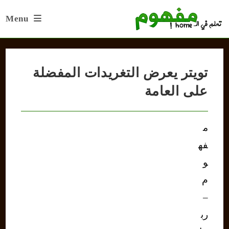
Ski
Menu
t
conten
تويتر يعرض التغريدات المفضلة
على العامة
م
فه
و
م
–
رب