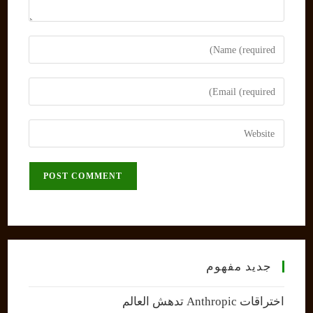
Enter
your
name
Enter
or
your
username
email
Enter
to
address
your
comment
to
website
comment
URL
(optional)
جديد مفهوم
اختراقات Anthropic تدهش العالم