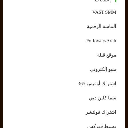
VAST SMM
الماسة الرقمية
FollowersArab
موقع قبلة
منيو إلكتروني
اشتراك أوفيس 365
سما كلين دبي
اشتراك فولتشر
وسيط فوركس