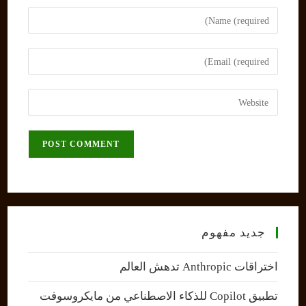
Enter
your
name
Enter
or
your
username
email
Enter
to
address
your
comment
to
website
comment
URL
(optional)
جديد مفهوم
اختراقات Anthropic تدهش العالم
تطبيق Copilot للذكاء الاصطناعي من مايكروسوفت