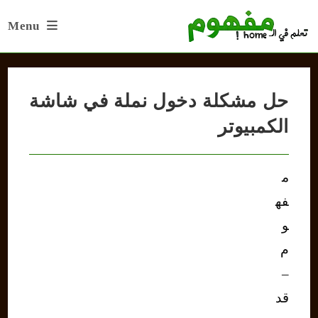
Ski
Menu
t
conten
حل مشكلة دخول نملة في شاشة
الكمبيوتر
م
فه
و
م
–
قد