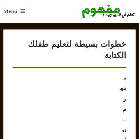
Ski
Menu
t
conten
خطوات بسيطة لتعليم طفلك
الكتابة
م
فه
و
م
–
تع