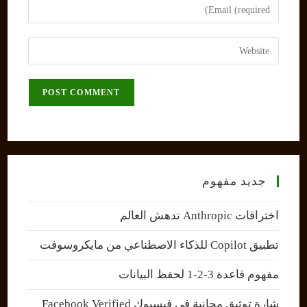
Enter
or
your
username
email
Enter
to
address
your
comment
to
website
comment
URL
(optional)
جديد مفهوم
اختراقات Anthropic تدهش العالم
تطبيق Copilot للذكاء الاصطناعي من مايكروسوفت
مفهوم قاعدة 3-2-1 لحفظ البيانات
شارة توثيق مجانية في فيسبوك Facebook Verified