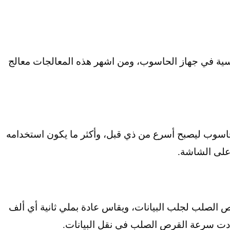
ﺳﻴﺔ ﻓﻲ ﺟﻬﺎز اﻟﺤﺎﺳﻮب، وﻣﻦ اﺷﻬﺮ ﻫﺬه اﻟﻤﻌﺎﻟﺠﺎت ﻣﻌﺎﻟﺞ
ﺎﺳﻮب ﻟﻴﺼﺒﺢ أﺳﺮع ﻣﻦ ذي ﻗﺒﻞ، وأﻛﺜﺮ ﻣﺎ ﻳﻜﻮن اﺳﺘﺨﺪاﻣﻪ
ﻠﻰ اﻟﺸﺎﺷﺔ.
اﻟﺼﻠﺐ ﻟﺠﻠﺐ اﻟﺒﻴﺎﻧﺎت، وﻳﻘﺎس ﻋﺎدة ﺑﻤﻠﻲ ﺛﺎﻧﻴﺔ أي أﻟﻒ
ادت ﺳﺮﻋﺔ اﻟﻘﺮص اﻟﺼﻠﺐ ﻓﻲ ﻧﻘﻞ اﻟﺒﻴﺎﻧﺎت.