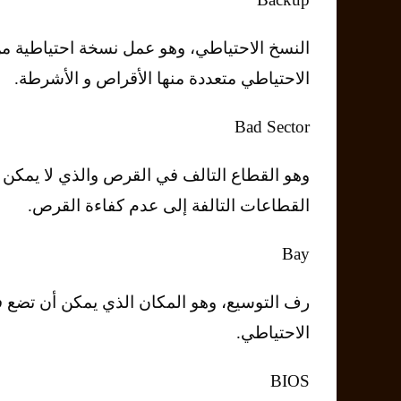
اﻟﻨﺴﺦ اﻻﺣﺘﻴﺎﻃﻲ، وﻫﻮ ﻋﻤﻞ ﻧﺴﺨﺔ اﺣﺘﻴﺎﻃﻴﺔ ﻣﻦ
اﻻﺣﺘﻴﺎﻃﻲ ﻣﺘﻌﺪدة ﻣﻨﻬﺎ اﻷﻗﺮاص و اﻷﺷﺮﻃﺔ.
Bad Sector
وﻫﻮ اﻟﻘﻄﺎع اﻟﺘﺎﻟﻒ ﻓﻲ اﻟﻘﺮص واﻟﺬي ﻻ ﻳﻤﻜﻦ اﻟﻜ
اﻟﻘﻄﺎﻋﺎت اﻟﺘﺎﻟﻔﺔ إﻟﻰ ﻋﺪم ﻛﻔﺎءة اﻟﻘﺮص.
Bay
رف اﻟﺘﻮﺳﻴﻊ، وﻫﻮ اﻟﻤﻜﺎن اﻟﺬي ﻳﻤﻜﻦ أن ﺗﻀﻊ ﻓ
اﻻﺣﺘﻴﺎﻃﻲ.
BIOS