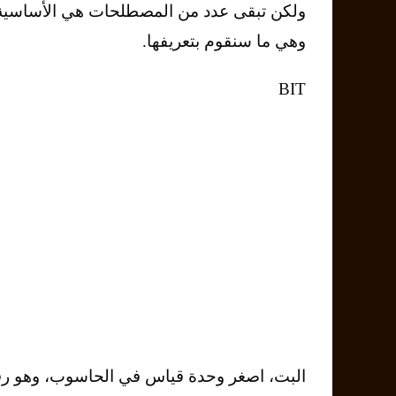
ولكن تبقى عدد من المصطلحات هي الأساسية 
وهي ما سنقوم بتعريفها.
BIT
اﻟﺒﺖ، اﺻﻐﺮ وﺣﺪة ﻗﻴﺎس ﻓﻲ اﻟﺤﺎﺳﻮب، وﻫﻮ رﻗﻢ