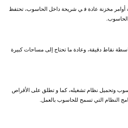
 أواﻣﺮ ﻣﺨﺰﻧﺔ ﻋﺎدة ﻓ ﻲ ﺷﺮﻳﺤﺔ داﺧﻞ اﻟﺤﺎﺳﻮب، ﺗﺤﺘﻔﻆ
اﻟﺤﺎﺳﻮب.
ﺳﻄﺔ ﻧﻘﺎط دﻗﻴﻘﺔ، وﻋﺎدة ﻣﺎ ﺗﺤﺘﺎج إﻟﻰ ﻣﺴﺎﺣﺎت ﻛﺒﻴﺮة
ﺳﻮب وﺗﺤﻤﻴﻞ ﻧﻈﺎم ﺗﺸﻐﻴﻠﻪ، ﻛﻤﺎ و ﺗﻄﻠﻖ ﻋﻠﻰ اﻷﻗﺮاص