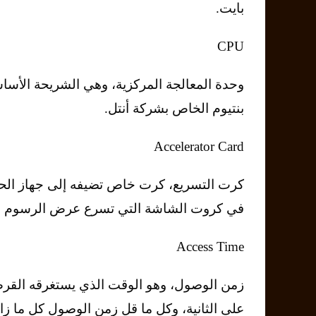
ﺑﺎﻳﺖ.
CPU
وﺣﺪة اﻟﻤﻌﺎﻟﺠﺔ اﻟﻤﺮﻛﺰﻳﺔ، وﻫﻲ اﻟﺸﺮﻳﺤﺔ اﻷﺳﺎ
ﺑﻨﺘﻴﻮم اﻟﺨﺎص ﺑﺸﺮﻛﺔ أﻧﺘﻞ.
Accelerator Card
ﻛﺮت اﻟﺘﺴﺮﻳﻊ، ﻛﺮت ﺧﺎص ﺗﻀﻴﻔﻪ إﻟﻰ ﺟﻬﺎز اﻟﺤ
ﻓﻲ ﻛﺮوت اﻟﺸﺎﺷﺔ اﻟﺘﻲ ﺗﺴﺮع ﻋﺮض اﻟﺮﺳﻮم ﻋ
Access Time
زﻣﻦ اﻟﻮﺻﻮل، وﻫﻮ اﻟﻮﻗﺖ اﻟﺬي يستغرقه اﻟﻘﺮص 
ﻋﻠﻰ اﻟﺜﺎﻧﻴﺔ، وﻛﻞ ﻣﺎ ﻗﻞ زﻣﻦ اﻟﻮﺻﻮل ﻛﻞ ﻣﺎ ز