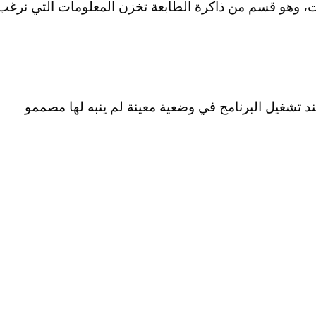
ت، وﻫﻮ ﻗﺴﻢ ﻣﻦ ذاﻛﺮة اﻟﻄﺎﺑﻌﺔ ﺗﺨﺰن اﻟﻤﻌﻠﻮﻣﺎت اﻟﺘﻲ ﻧﺮﻏﺐ
ﺪ ﺗﺸﻐﻴﻞ اﻟﺒﺮﻧﺎﻣﺞ ﻓﻲ وﺿﻌﻴﺔ ﻣﻌﻴﻨﺔ ﻟﻢ ﻳﻨﺒﻪ ﻟﻬﺎ ﻣﺼﻤﻤﻮ