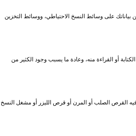
 ﺑﻴﺎﻧﺎﺗﻚ ﻋﻠﻰ وﺳﺎﺋﻂ اﻟﻨﺴﺦ اﻻﺣﺘﻴﺎﻃﻲ، ووﺳﺎﺋﻂ اﻟﺘﺨﺰﻳﻦ
ﺘﺎﺑﺔ أو اﻟﻘﺮاءة ﻣﻨﻪ، وﻋﺎدة ﻣﺎ ﻳﺴﺒﺐ وﺟﻮد اﻟﻜﺜﻴﺮ ﻣﻦ
ﻴﻪ اﻟﻘﺮص اﻟﺼﻠﺐ أو اﻟﻤﺮن أو ﻗﺮص اﻟﻠﻴﺰر أو ﻣﺸﻐﻞ اﻟﻨﺴﺦ