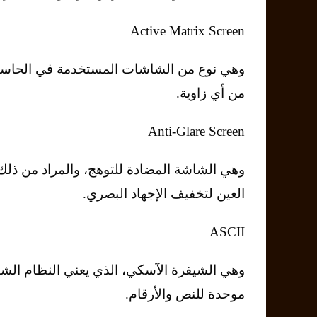
Active Matrix Screen
وﻫﻲ ﻧﻮع ﻣﻦ اﻟﺸﺎﺷﺎت اﻟﻤﺴﺘﺨﺪﻣﺔ ﻓﻲ اﻟﺤﺎﺳﻮﺑﺎ
ﻣﻦ أي زاوﻳﺔ.
Anti-Glare Screen
وﻫﻲ اﻟﺸﺎﺷﺔ اﻟﻤﻀﺎدة ﻟﻠﺘﻮﻫﺞ، واﻟﻤﺮاد ﻣﻦ ذ
اﻟﻌﻴﻦ ﻟﺘﺨﻔﻴﻒ اﻹﺟﻬﺎد اﻟﺒﺼﺮي.
ASCII
وﻫﻲ اﻟﺸﻴﻔﺮة اﻵﺳﻜﻲ، اﻟﺬي ﻳﻌﻨﻲ اﻟﻨﻈﺎم اﻟﺸﻴ
ﻣﻮﺣﺪة ﻟﻠﻨﺺ واﻷرﻗﺎم.