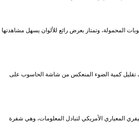
ت اﻟﻤﺤﻤﻮﻟﺔ، وﺗﻤﺘﺎز ﺑﻌﺮض راﺋﻊ ﻟﻸﻟﻮان ﻳﺴﻬﻞ ﻣﺸﺎﻫﺪﺗﻬﺎ
ﻟﻚ ﺗﻘﻠﻴﻞ ﻛﻤﻴﺔ اﻟﻀﻮء اﻟﻤﻨﻌﻜﺲ ﻣﻦ ﺷﺎﺷﺔ اﻟﺤﺎﺳﻮب ﻋﻠﻰ
ﻔﺮي اﻟﻤﻌﻴﺎري اﻷﻣﺮﻳﻜﻲ ﻟﺘﺒﺎدل اﻟﻤﻌﻠﻮﻣﺎت، وﻫﻲ ﺷﻔﺮة