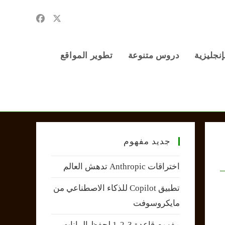
إنجليزية
دروس متنوعة
تطوير المواقع
جديد مفهوم
اختراقات Anthropic تدهش العالم
تطبيق Copilot للذكاء الاصطناعي من
مايكروسوفت
مفهوم قاعدة 3-2-1 لحفظ البيانات