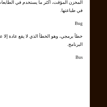
اﻟﻤﺨﺰن اﻟﻤﺆﻗﺖ، أﻛﺜﺮ ﻣﺎ ﻳﺴﺘﺨﺪم ﻓﻲ اﻟﻄﺎﺑﻌﺎ
ﻓﻲ ﻃﺒﺎﻋﺘﻬﺎ.
Bug
ﺧﻄﺄ ﺑﺮﻣﺠﻲ، وﻫﻮ اﻟﺨﻄﺄ اﻟﺬي ﻻ ﻳﻘﻊ ﻋﺎدة إﻻ ﻋﻨ
اﻟﺒﺮﻧﺎﻣﺞ.
Bus