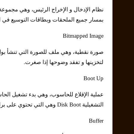
ﻧﻈﺎم اﻹدﺧﺎل و اﻹﺧﺮاج اﻟﺮﺋﻴﺲ، وﻫﻲ ﻣﺠﻤﻮﻋﺔ
ﺑﻤﺴﺎر ﺟﻤﻴﻊ اﻟﻤﻠﺤﻘﺎت وﺑﻄﺎﻗﺎت اﻟﺘﻮﺳﻴﻊ ﻓﻲ 
Bitmapped Image
ﺻﻮرة ﻧﻘﻄﻴﺔ، وهي ﻣﻠﻒ ﻟﻠﺼﻮرة اﻟﺘﻲ ﺗﻨﺸﺄ ﺑﻮا
ﻟﺘﺨﺰﻳﻨﻬﺎ و ﺗﻔﻘﺪ وﺿﻮﺣﻬﺎ إذا ﺻﻐﺮت.
Boot Up
ﻋﻤﻠﻴﺔ اﻹﻗﻼع ﻟﻠﺤﺎﺳﻮب، وﻫﻲ ﺑﺪء ﺗﺸﻐﻴﻞ اﻟﺤﺎ
اﻟﺘﺸﻐﻴﻠﻴﺔ Disk Boot وﻫﻲ اﻟﺘﻲ ﺗﺤﺘﻮي ﻋﻠﻰ ﺑﺮاﻣﺞ اﻟﻨﻈﺎم اﻟﺘﻲ ﺗﺴﻤﺢ ﻟﻠﺤﺎﺳﻮب ﺑﺎﻟﻌﻤﻞ.
Buffer