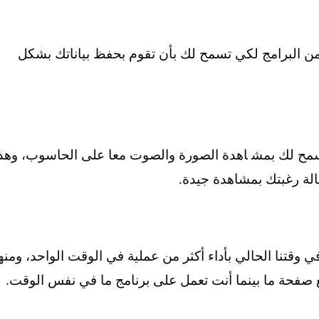
ﻣﻦ اﻟﺒﺮاﻣﺞ ﻟﻜﻲ ﺗﺴﻤﺢ ﻟﻚ ﺑﺄن ﺗﻘﻮم ﺑﺤﻔﻆ ﺑﻴﺎﻧﺎﺗﻚ ﺑﺸﻜﻞ
ﺴﻤﺢ ﻟﻚ ﺑﻤﺸ ﺎﻫﺪة اﻟﺼﻮرة واﻟﺼﻮت ﻣﻌﺎ ﻋﻠﻰ اﻟﺤﺎﺳﻮب، وﻫﺬ
ﺎﻟﺔ رﻏﺒﺘﻚ ﺑﻤﺸﺎﻫﺪة ﺟﻴﺪة.
وﻗﺘﻨﺎ اﻟﺤﺎﻟﻲ ﺑﺄداء أﻛﺜﺮ ﻣﻦ ﻋﻤﻠﻴﺔ ﻓﻲ اﻟﻮﻗﺖ اﻟﻮاﺣﺪ، وﻣﻨﻬ
 ﺻﻔﺤﺔ ﻣﺎ ﺑﻴﻨﻤﺎ أﻧﺖ ﺗﻌﻤﻞ ﻋﻠﻰ ﺑﺮﻧﺎﻣﺞ ﻣﺎ ﻓﻲ ﻧﻔﺲ اﻟﻮﻗﺖ.