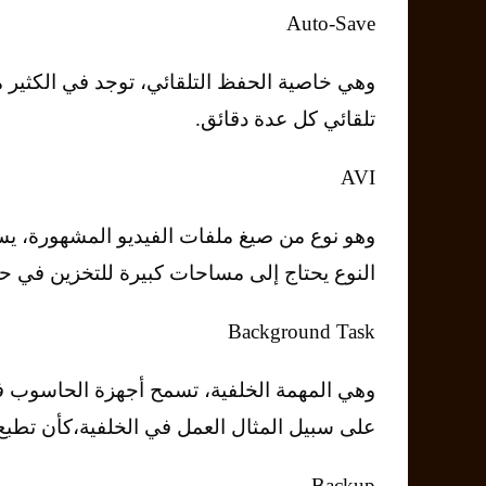
Auto-Save
وﻫﻲ ﺧﺎﺻﻴﺔ اﻟﺤﻔﻆ اﻟﺘﻠﻘﺎﺋﻲ، ﺗﻮﺟﺪ ﻓﻲ اﻟﻜﺜﻴﺮ 
ﺗﻠﻘﺎﺋﻲ ﻛﻞ ﻋﺪة دﻗﺎﺋﻖ.
AVI
وﻫﻮ ﻧﻮع ﻣﻦ ﺻﻴﻎ ﻣﻠﻔﺎت اﻟﻔﻴﺪﻳﻮ اﻟﻤﺸﻬﻮرة، ﻳ
اﻟﻨﻮع ﻳﺤﺘﺎج إﻟﻰ ﻣﺴﺎﺣﺎت ﻛﺒﻴﺮة ﻟﻠﺘﺨﺰﻳﻦ ﻓﻲ ﺣ
Background Task
وﻫﻲ اﻟﻤﻬﻤﺔ اﻟﺨﻠﻔﻴﺔ، ﺗﺴﻤﺢ أﺟﻬﺰة اﻟﺤﺎﺳﻮب ﻓﻲ 
ﻋﻠﻰ ﺳﺒﻴﻞ اﻟﻤﺜﺎل اﻟﻌﻤﻞ ﻓﻲ اﻟﺨﻠﻔﻴﺔ،ﻛﺄن ﺗﻄﺒﻊ
Backup