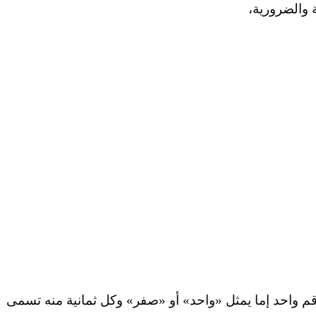
والضرورية،
 واﺣﺪ إﻣﺎ ﻳﻤﺜﻞ «واﺣﺪ» أو «ﺻﻔﺮ» وﻛﻞ ﺛﻤﺎﻧﻴﺔ ﻣﻨﻪ ﺗﺴﻤﻰ