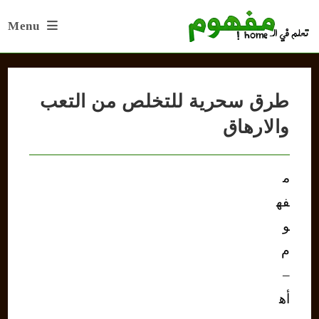
Ski
Menu
t
conten
طرق سحرية للتخلص من التعب
والارهاق
م
فه
و
م
–
أه