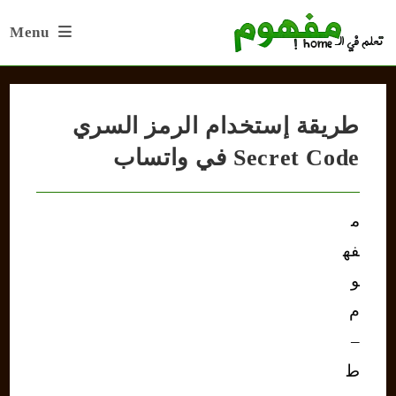
Ski
Menu
t
conten
طريقة إستخدام الرمز السري
Secret Code في واتساب
م
فه
و
م
–
ط