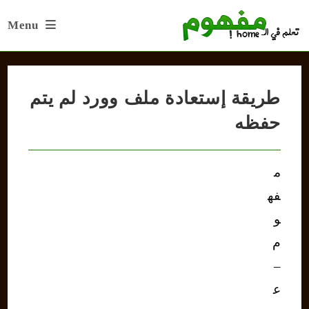
Ski
Menu
t
conten
طريقة إستعادة ملف وورد لم يتم
حفظه
م
فه
و
م
–
ع