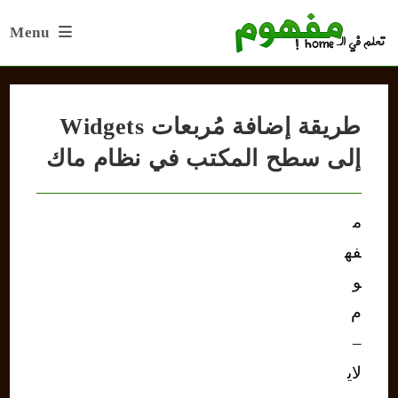
Ski
Menu
t
conten
طريقة إضافة مُربعات Widgets
إلى سطح المكتب في نظام ماك
م
فه
و
م
–
لاي