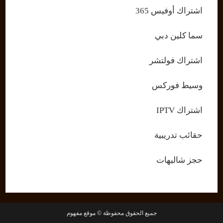
اشتراك أوفيس 365
سما كلين دبي
اشتراك فولتشر
وسيط فوركس
اشتراك IPTV
حقائب تدريبية
حجز شاليهات
جميع الحقوق محفوظة © موقع مفهوم