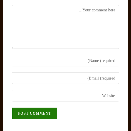
Comment
Enter
your
name
Enter
or
your
username
email
Enter
to
address
your
comment
to
website
comment
URL
(optional)