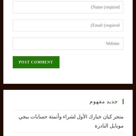
Enter
your
name
Enter
or
your
username
email
Enter
to
address
your
comment
to
website
comment
URL
(optional)
جديد مفهوم
متجر كيان خيارك الأول لشراء وأتمتة حسابات ببجي
موبايل النادرة