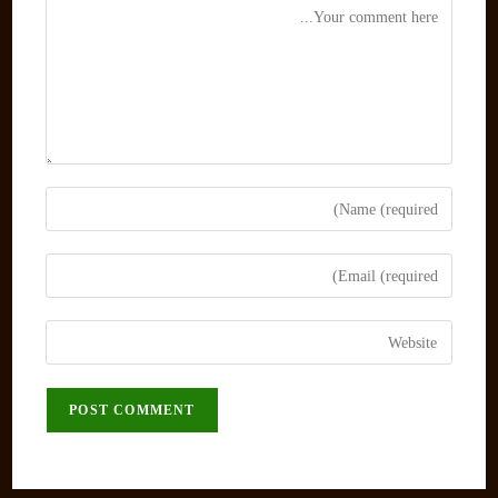
Comment
Enter
your
name
Enter
or
your
username
email
Enter
to
address
your
comment
to
website
comment
URL
(optional)