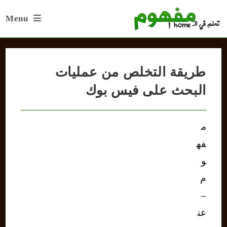
Ski
Menu
t
conten
طريقة التخلص من عمليات
البحث على فيس بوك
م
فه
و
م
–
عن