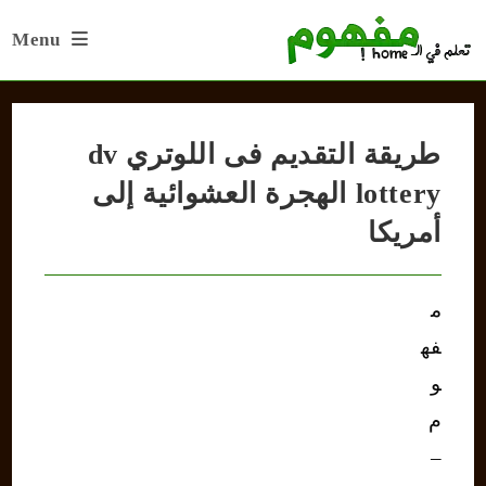
Ski
Menu
t
conten
طريقة التقديم فى اللوتري dv
lottery الهجرة العشوائية إلى
أمريكا
م
فه
و
م
–