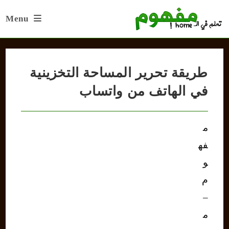
Ski
Menu
t
conten
طريقة تحرير المساحة التخزينية
في الهاتف من واتساب
م
فه
و
م
–
م