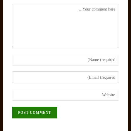
Comment
Enter
your
name
Enter
or
your
username
email
Enter
to
address
your
comment
to
website
comment
URL
(optional)