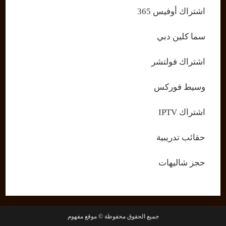
اشتراك أوفيس 365
سما كلين دبي
اشتراك فولتشر
وسيط فوركس
اشتراك IPTV
حقائب تدريبية
حجز شاليهات
جميع الحقوق محفوظة © موقع مفهوم