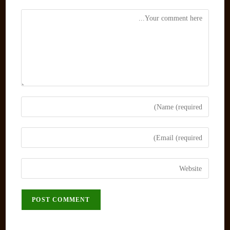
Comment
Enter
your
name
Enter
or
your
username
email
Enter
to
address
your
comment
to
website
comment
URL
(optional)