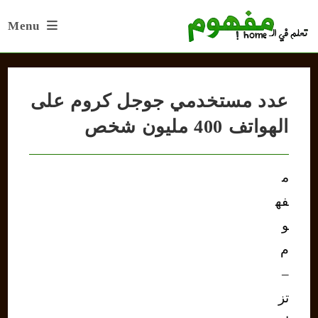
Ski
Menu
t
conten
عدد مستخدمي جوجل كروم على
الهواتف 400 مليون شخص
م
فه
و
م
–
تز