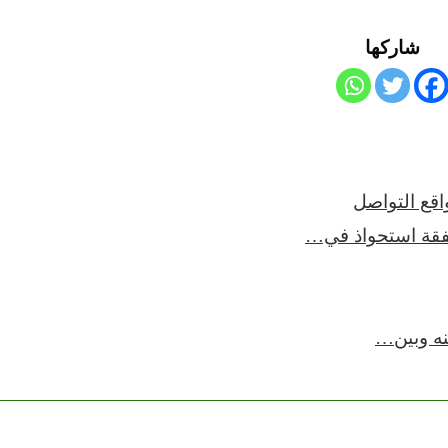
شاركها
قع التواصل
فقة استحواذ في…