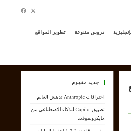
إنجليزية
دروس متنوعة
تطوير المواقع
جديد مفهوم
اختراقات Anthropic تدهش العالم
تطبيق Copilot للذكاء الاصطناعي من
مايكروسوفت
مفهوم قاعدة 3-2-1 لحفظ البيانات