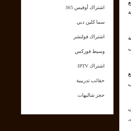
ع
اشتراك أوفيس 365
ة
سما كلين دبي
اشتراك فولتشر
ة
ل
وسيط فوركس
اشتراك IPTV
اطع
حقائب تدريبية
العالم، و94% على
حجز شاليهات
 حيث كانت
،