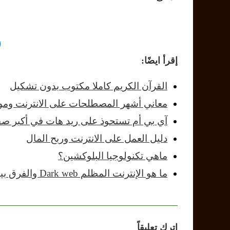
إقرأ ايضًا:
القرآن الكريم كاملا مكتوب بدون تشكيل
معاني أشهر المصطلحات على الانترنت وموا
آي بي أم تستحوذ على ريد هات في أكبر ص
دليل العمل على الانترنت وربح المال
ماهي تكنولوجيا البلوكشين؟
ما هو الإنترنت المظلم Dark web والفرق بينه وبين…
اترك تعليقاً