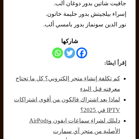
جافيت شاتين بدور دوغان ألب.
إسراء بيلجيتش بدور حليمة خاتون.
نور الدين سونماز بدور بامسي ألب.
شاركها
إقرأ ايضًا:
كم تكلفة إنشاء متجر إلكتروني؟ كل ما تحتاج
معرفته قبل البدء
لماذا يعد اشتراك فالكون من أقوى اشتراكات
IPTV في 2025؟
دليلك لشراء سماعات ايفون وAirPods
الأصلية من متجر آي سمارت