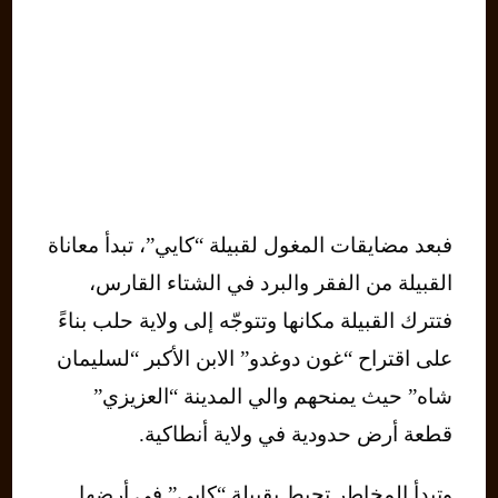
فبعد مضايقات المغول لقبيلة “كايي”، تبدأ معاناة
القبيلة من الفقر والبرد في الشتاء القارس،
فتترك القبيلة مكانها وتتوجّه إلى ولاية حلب بناءً
على اقتراح “غون دوغدو” الابن الأكبر “لسليمان
شاه” حيث يمنحهم والي المدينة “العزيزي”
قطعة أرض حدودية في ولاية أنطاكية.
وتبدأ المخاطر تحيط بقبيلة “كايي” في أرضها