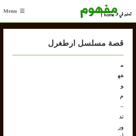
Ski
Menu
t
conten
قصة مسلسل ارطغرل
م
فه
و
م
–
تد
ور