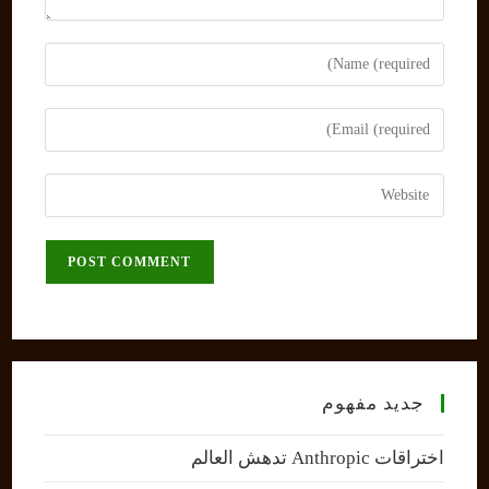
Enter
your
name
Enter
or
your
username
email
Enter
to
address
your
comment
to
website
comment
URL
(optional)
جديد مفهوم
اختراقات Anthropic تدهش العالم