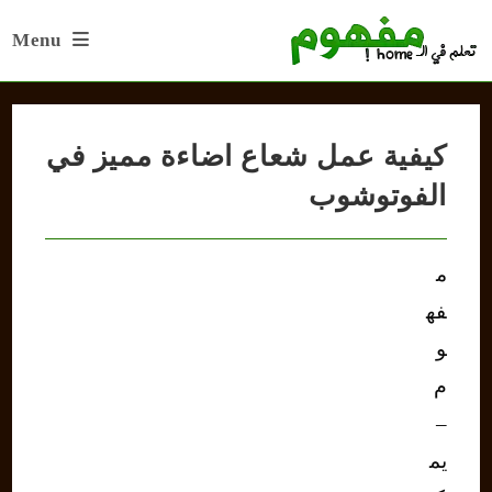
Ski
Menu
t
conten
كيفية عمل شعاع اضاءة مميز في
الفوتوشوب
م
فه
و
م
–
يم