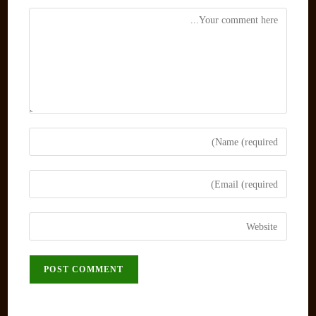
Comment
Enter
your
name
Enter
or
your
username
email
Enter
to
address
your
comment
to
website
comment
URL
(optional)