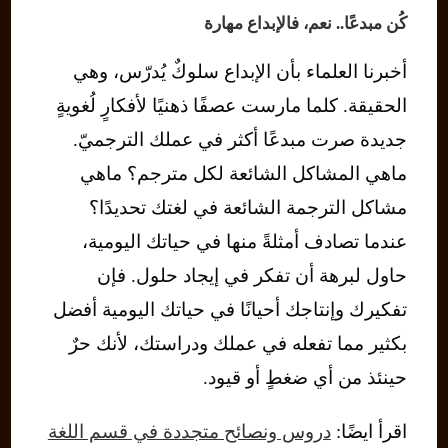
كُن مبدعًا.. نعم، فالإبداع مهارة
أخبرنا العلماء بأن الإبداع سلوكٌ يُدرّس، وهي
الحقيقة. كلما مارست عصفًا ذهنيًا لأفكارٍ لُغويةٍ
جديدة صرت مبدعًا أكثر في عملك الترجميّ.
ماهي المشاكل الشائعة لكل مترجم؟ ماهي
مشاكل الترجمة الشائعة في لغتك تحديدًا؟
عندما تصادف أمثلةً منها في حياتك اليومية،
حاول لبرهة أن تفكر في إيجاد حلول. فإن
تفكيرك وإنتاجك أحيانًا في حياتك اليومية أفضل
بكثير مما تفعله في عملك ودراستك، لأنك حرٌ
حينئذ من أي ضغطٍ أو قيود.
اقرأ ايضًا:
دروس ونصائح متجددة في قسم اللغة