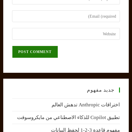
your
name
Enter
or
your
username
email
Enter
to
address
your
comment
to
website
comment
URL
(optional)
جديد مفهوم
اختراقات Anthropic تدهش العالم
تطبيق Copilot للذكاء الاصطناعي من مايكروسوفت
مفهوم قاعدة 3-2-1 لحفظ البيانات