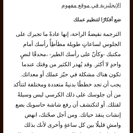
الإنجليزية في موقع مفهوم
ضع أفكارًا لتنظيم عملك
الترجمة نقيضةُ الراحة، إنها عادةً ما تجبرك على
الجلوس لساعاتٍ طويلة مطأطِأً رأسك أمام
مكتبك -وكأنّ على رأسك الطير- ،محدقًا لنصٍ
واحدٍ لا أكثر. وقد يُهدر الكثير من وقتك عندما
تكون هناك مشكلة في حيّز عملك أو معداتك.
يجب أن تجد خططًا بدنيةً متعددة ومختلفة لتتأكد
من أن جلوسك على ذلك الكرسي ليس وسيلةً
لقتلك. أو لتكتشف أن رفع شاشة حاسوبك بضع
إنشات ينقذ حياتك. ومن أجل صحّتك، انهض
وامشِ قليلًا بين كل ساعةٍ وأخرى لأنك بذلك