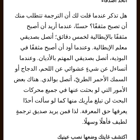
اتّخذ أصدقاءً
هل تذكر عندما قلت لك أن الترجمة تتطلب منك
أن تصبح مثقفًا؟ حسنًا، عندما أريد أن أصبح
مثقفًا بالإيطالية لخمس دقائق؛ أتصل بصديقي
معلم الإيطالية. وعندما أود أن أصبح مثقفًا في
البوذية، أتصل بصديقي المهتم بالأديان. وعندما
أتساءل عن شيءٍ عشوائي عن اللحم، الدجاج أو
السمك الأحمر الطريّ، أتصل بوالدي. هناك بعض
الأمور التي لو بحثت عنها في جميع محركات
البحث لن تبلغ مأرِبك منها كما لو سألت أحدًا
يعرفها حق المعرفة. لذا فمن يريد صديق ترجمةٍ
لطيف فأهلًا وسهلًا.
اكتشف غايتك وضعها نصب عينيك