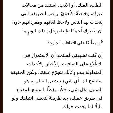
الطب، الفلك، أو الأدب، استفد من مجالات
غيرك، وخاصةً -كلُغويّ- راقب الطريقة التي
يتحدث بها الناس ولاحظ لغاتِهم ومفرداتهم -دون
أن يظنوك أحمقًا طبعًا- وخزّن ذلك ليومٍ ما.
كُن مطّلعًا على الثقافات الدارجة
إن كنت تشبهني فستجد أن الاستمرار في
الاطّلاع على الثقافات والأخبار والأحداث
المتداولة يبدو وكأنك تتجرّع علقمًا. ولكن الحقيقةَ
ستتضح لك، أي شيءٍ ينشغل العالم به هو
السبيل لكل شيء. فكُن يقِظًا، استمع للمذياع
في طريق عملك، جِد طريقةً لتعطي انتباهك ولو
قليلًا لما يحدث حولك.