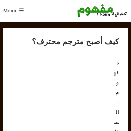
Ski
Menu
t
conten
كيف أصبح مترجم محترف؟
م
فه
و
م
–
ال
س