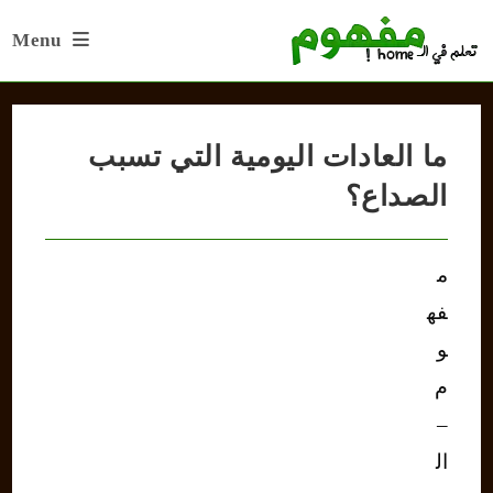
Ski
Menu
t
conten
ما العادات اليومية التي تسبب
الصداع؟
م
فه
و
م
–
ال