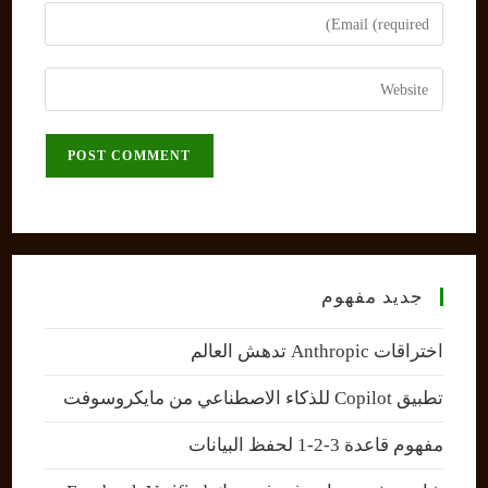
name
Enter
or
your
username
email
Enter
to
address
your
comment
to
website
comment
URL
(optional)
جديد مفهوم
اختراقات Anthropic تدهش العالم
تطبيق Copilot للذكاء الاصطناعي من مايكروسوفت
مفهوم قاعدة 3-2-1 لحفظ البيانات