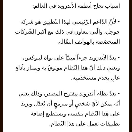
أسباب نجاح أنظمة الأندرويد فى العالم:
• لأنّ الدّاعم الرّئيسي لهذا التّطبيق هو شركة
جوجل، والّتي تتعاون في ذلك مع أكبر الشّركات
المتخصّصة بالهواتف النقّالة.
• يعدّ الأندرويد جزءاً مبنيّاً على نواة لينوكس،
ويعني ذلك أنّ هذا النّظام موثوقٌ به ويمتاز بأداءٍ
عالٍ يخدم مستخدميه.
• يعدّ نظام أندرويد مفتوح المصدر، وذلك يعني
أنّه يمكن لأيّ شخصٍ أو مبرمجٍ أن يُعدّل ويزيد
على هذا النّظام بنفسه، ويستطيع إضافة
تطبيقات تعمل على هذا النّظام.