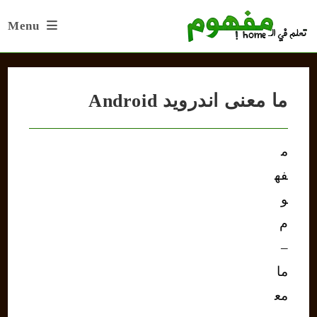
Ski
Menu
t
conten
ما معنى اندرويد Android
م
فه
و
م
–
ما
مع