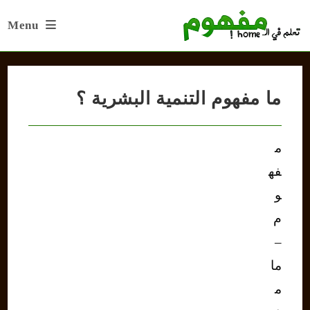
Ski
Menu
t
conten
ما مفهوم التنمية البشرية ؟
م
فه
و
م
–
ما
م