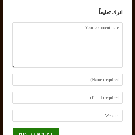
اترك تعليقاً
Comment
Enter
your
name
Enter
or
your
username
email
Enter
to
address
your
comment
to
website
comment