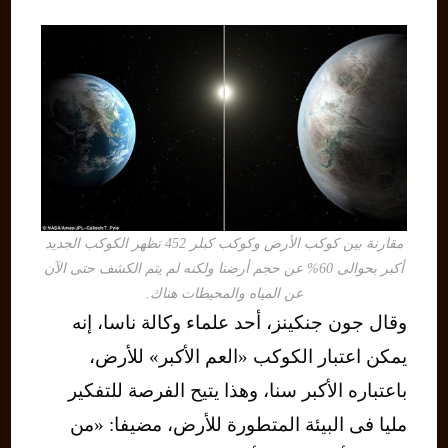
مقارنة بين كوكب الأرض وكوكب كبلر 452 تظهر الكوكب الجديد
أكبر بحوالى 60% عن حجم أرضنا ولكنه لم يتم الكشف حتى الآن
عن المياه والمحيطات هناك.
وقال جون جنكينز، أحد علماء وكالة ناسا، إنه
يمكن اعتبار الكوكب «العم الأكبر» للأرض،
باعتباره الأكبر سنا، وهذا يتيح الفرصة للتفكير
مليا فى البيئة المتطورة للأرض، مضيفا: «من