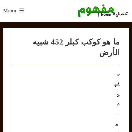
Ski
Menu
t
conten
ما هو كوكب كبلر 452 شبيه
الأرض
م
فه
و
م
–
م