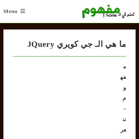
Ski
Menu
t
conten
ما هي الـ جي كويري JQuery
م
فه
و
م
–
نت
عر