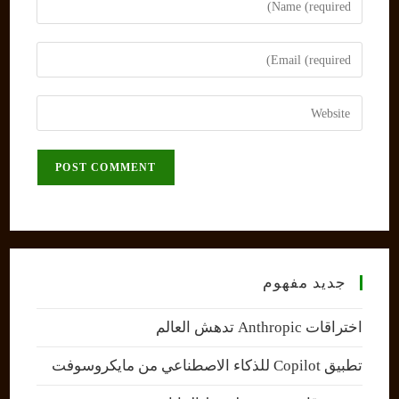
your
name
Enter
or
your
username
email
Enter
to
address
your
comment
to
website
comment
URL
(optional)
جديد مفهوم
اختراقات Anthropic تدهش العالم
تطبيق Copilot للذكاء الاصطناعي من مايكروسوفت