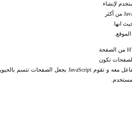
غة برمجة تستخدم لإنشاء
صفحات مواقع أكثر تفاعلية، وتعتبر لغة JavaScript من أكثر
يث انها
لموقع.
تقوم لغة JavaScript بتحويل صفحات الـ HTML من الصفحة
 الصفحات تكون
عبارة من شئ ثابت لا يسمح للمستخدم بالتفاعل معه و تقوم JavaScript بجعل الصفحات تتسم بالحي
لمستخدم.