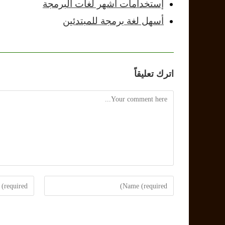
إستخدامات أشهر لغات البرمجة
أسهل لغة برمجة للمبتدئين
اترك تعليقاً
Comment
Enter
Enter
your
your
email
name
address
or