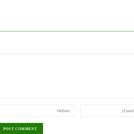
Enter
your
website
URL