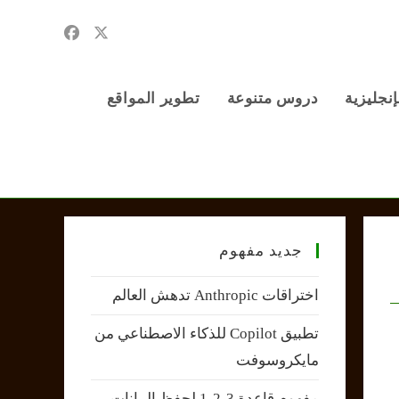
إنجليزية
دروس متنوعة
تطوير المواقع
جديد مفهوم
اختراقات Anthropic تدهش العالم
تطبيق Copilot للذكاء الاصطناعي من
مايكروسوفت
مفهوم قاعدة 3-2-1 لحفظ البيانات