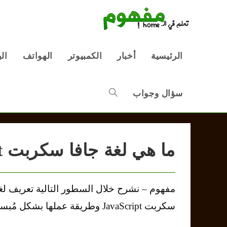
Ski
t
conten
الرئيسية
أخبار
الكمبيوتر
الهواتف
ال
سؤال وجواب
Toggle
website
ما هي لغة جافا سكربت JavaScript
search
مفهوم – نشرح خلال السطور التالية تعريف لغ
سكربت JavaScript وطريقة عملها بشكل مُبسط وسهل.