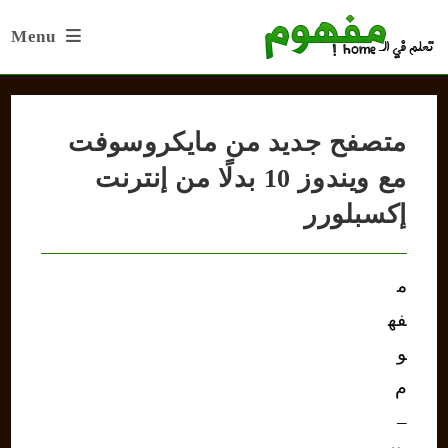
Ski
Menu
t
conten
متصفح جديد من مايكروسوفت
مع ويندوز 10 بدلًا من إنترنت
إكسبلورر
م
فه
و
م
–