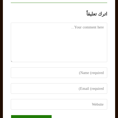
اترك تعليقاً
Comment
Enter
your
name
Enter
or
your
username
email
Enter
to
address
your
comment
to
website