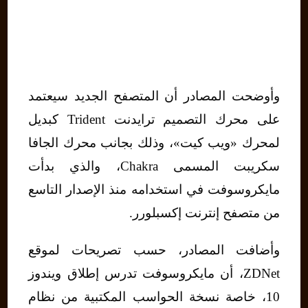
وأوضحت المصادر أن المتصفح الجديد سيعتمد
على محرك التصميم ترايدنت Trident كبديل
لمحرك «ويب كيت»، وذلك بجانب محرك الجافا
سكريبت المسمى Chakra، والذي بدأت
مايكروسوفت في استخدامه منذ الإصدار التاسع
من متصفح إنترنت إكسبلورر.
وأضافت المصادر، حسب تصريحات لموقع
ZDNet، أن مايكروسوفت تدرس إطلاق ويندوز
10، خاصة نسخة الحواسب المكتبية من نظام