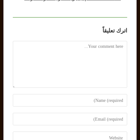
اترك تعليقاً
Comment
Enter
your
name
Enter
or
your
username
email
Enter
to
address