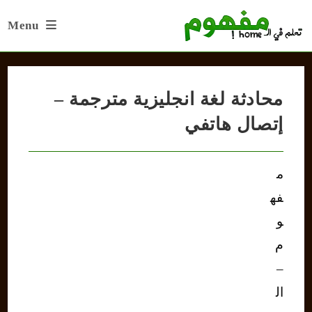
Ski
Menu
t
conten
محادثة لغة انجليزية مترجمة –
إتصال هاتفي
م
فه
و
م
–
ال