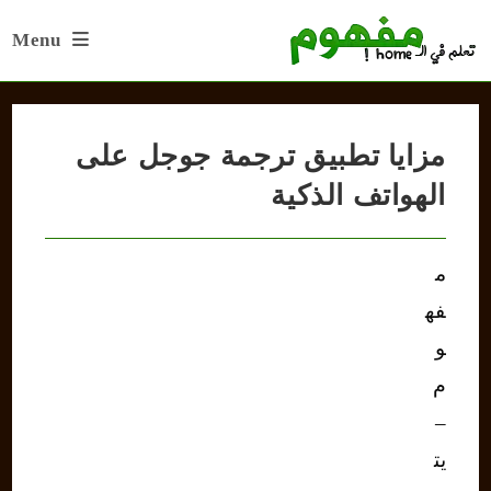
Ski
Menu
t
conten
مزايا تطبيق ترجمة جوجل على
الهواتف الذكية
م
فه
و
م
–
يت