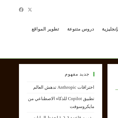
إنجليزية
دروس متنوعة
تطوير المواقع
جديد مفهوم
اختراقات Anthropic تدهش العالم
تطبيق Copilot للذكاء الاصطناعي من
مايكروسوفت
مفهوم قاعدة 3-2-1 لحفظ البيانات