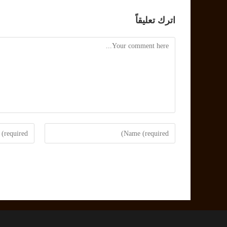
اترك تعليقاً
Comment
Enter
Enter
your
your
email
name
address
or
to
username
comment
to
comment