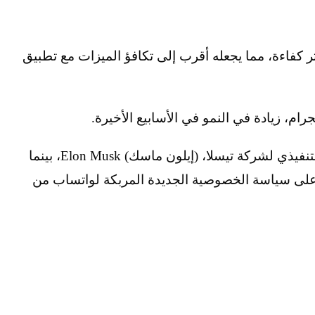
انات بشكل أكثر كفاءة، مما يجعله أقرب إلى تكافؤ الميزات مع تطبيق
وتم دعم Signal من خلال توصية من الرئيس التنفيذي لشركة تيسلا، (إيلون ماسك) Elon Musk، بينما
عل العنيف على سياسة الخصوصية الجديدة المربكة لواتساب من