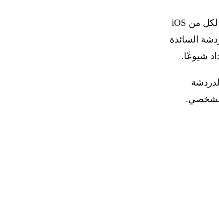
حيث يجلب الإصدار الأحدث من تطبيق Signal لكل من iOS
ضافات الدردشة السائدة
د شيوعًا.
لدردشة
الشخصي.