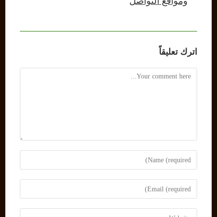
ومواقع التواصل
اترك تعليقاً
Comment
Enter
your
name
Enter
or
your
username
email
Enter
to