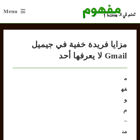
Ski
Menu
t
conten
مزايا فريدة خفية في جيميل
Gmail لا يعرفها أحد
م
فه
و
م
–
من