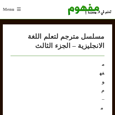
Ski
Menu
t
conten
مسلسل مترجم لتعلم اللغة
الانجليزية – الجزء الثالث
م
فه
و
م
–
م